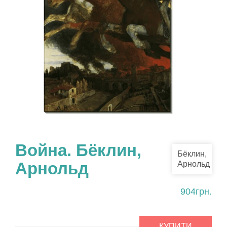
Война. Бёклин,
Бёклин,
Арнольд
Арнольд
904грн.
КУПИТИ