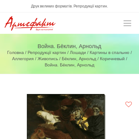
Друк великих форматів. Репродукції картин.
Война. Бёклин, Арнольд
Головна
/
Репродукції картин
/
Лошади
/
Картины в спальню
/
Аллегория
/
Живопись
/
Бёклин, Арнольд
/
Коричневый
/
Война. Бёклин, Арнольд