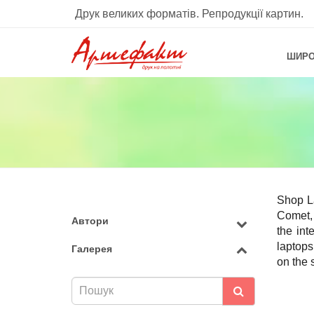
Друк великих форматів. Репродукції картин.
ШИРО
Shop La
Comet,
Автори
the int
laptops
Галерея
on the s