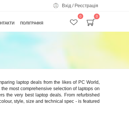
Вхід
/
Реєстрація
0
0
НТАКТИ
ПОЛІГРАФІЯ
paring laptop deals from the likes of PC World,
he most comprehensive selection of laptops on
rs the very best laptop deals. From refurbished
lour, style, size and technical spec - is featured