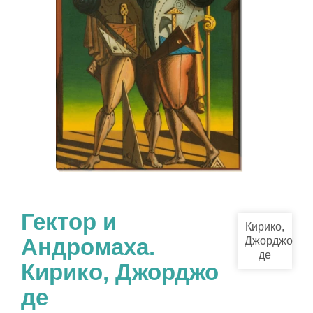
Гектор и
Кирико,
Андромаха.
Джорджо
де
Кирико, Джорджо
де