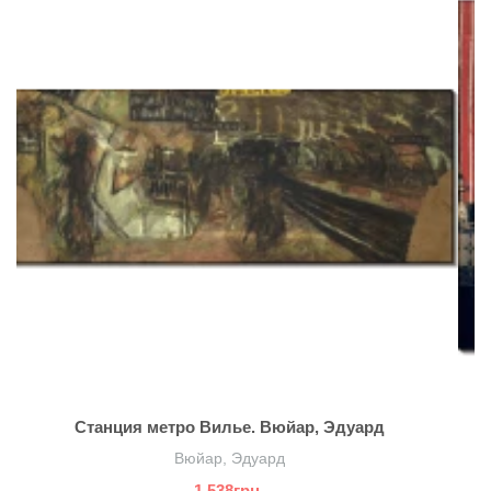
Станция метро Вилье. Вюйар, Эдуард
Вюйар, Эдуард
1 538грн.