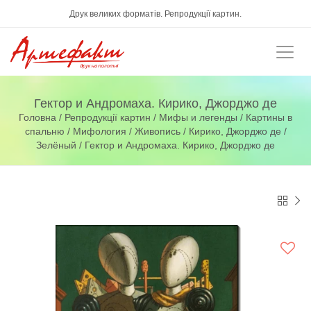
Друк великих форматів. Репродукції картин.
Гектор и Андромаха. Кирико, Джорджо де
Головна
/
Репродукції картин
/
Мифы и легенды
/
Картины в
спальню
/
Мифология
/
Живопись
/
Кирико, Джорджо де
/
Зелёный
/ Гектор и Андромаха. Кирико, Джорджо де
Гектор и Андромаха. Кирико,
Джорджо де
847грн.